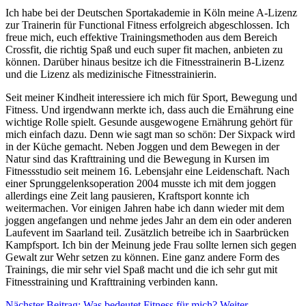
Ich habe bei der Deutschen Sportakademie in Köln meine A-Lizenz
zur Trainerin für Functional Fitness erfolgreich abgeschlossen. Ich
freue mich, euch effektive Trainingsmethoden aus dem Bereich
Crossfit, die richtig Spaß und euch super fit machen, anbieten zu
können. Darüber hinaus besitze ich die Fitnesstrainerin B-Lizenz
und die Lizenz als medizinische Fitnesstrainierin.
Seit meiner Kindheit interessiere ich mich für Sport, Bewegung und
Fitness. Und irgendwann merkte ich, dass auch die Ernährung eine
wichtige Rolle spielt. Gesunde ausgewogene Ernährung gehört für
mich einfach dazu. Denn wie sagt man so schön: Der Sixpack wird
in der Küche gemacht. Neben Joggen und dem Bewegen in der
Natur sind das Krafttraining und die Bewegung in Kursen im
Fitnessstudio seit meinem 16. Lebensjahr eine Leidenschaft. Nach
einer Sprunggelenksoperation 2004 musste ich mit dem joggen
allerdings eine Zeit lang pausieren, Kraftsport konnte ich
weitermachen. Vor einigen Jahren habe ich dann wieder mit dem
joggen angefangen und nehme jedes Jahr an dem ein oder anderen
Laufevent im Saarland teil. Zusätzlich betreibe ich in Saarbrücken
Kampfsport. Ich bin der Meinung jede Frau sollte lernen sich gegen
Gewalt zur Wehr setzen zu können. Eine ganz andere Form des
Trainings, die mir sehr viel Spaß macht und die ich sehr gut mit
Fitnesstraining und Krafttraining verbinden kann.
Nächster Beitrag: Was bedeutet Fitness für mich?
Weiter